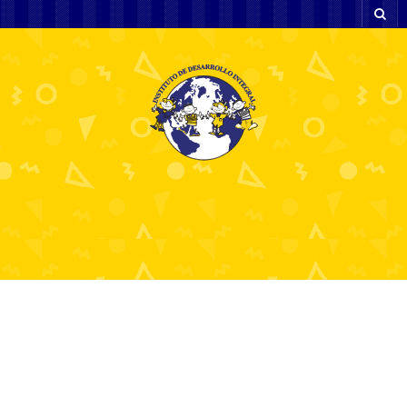
Casino Uden ROFUS med Hurtig
Udbetaling – Spil Med Tillid
3 julio, 2026
onlinecasinogame30711