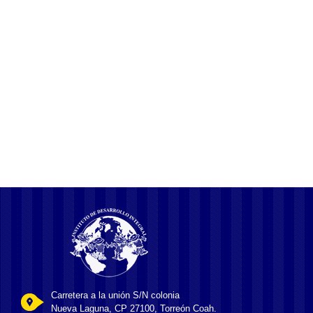
Udenlandske Online Casino Uden
Casinoer En Dybtgående Guide
De Bedste MGA Casinoer Uden ROFUS 1273944708
Carretera a la unión S/N colonia
Nueva Laguna, CP 27100, Torreón Coah.