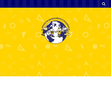
Spil Casino Uden Om
Rufus – Oplev Friheden