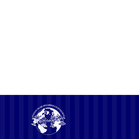
По данным на 2025 год, сайт gofrag.ru считается безопасным.
Однако стоит помнить, что скачивание игр с неофициальных
отзывы о рынке форекс ресурсов может быть опасным и
привести к заражению компьютера вирусами. По данным на
2025 год, сайт gofrag.ru считается безопасным. По данным на
2025 год, сайт gofrag.ru считается безопасным. Однако стоит
помнить, что скачивание игр