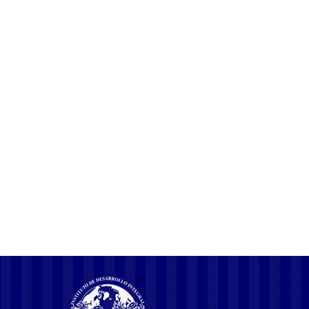
Nos comprometemos a mantenerlo informado sobre los cambios
que pueda sufrir el presente aviso de privacidad, a
través de: página de internet del responsable.
El procedimiento a través del cual se llevarán a cabo las
notificaciones sobre cambios o actualizaciones al presente aviso
de privacidad es el siguiente:
página de internet del responsable
Simplify the process of getting your ESA letter with
esa-letter.com
. Their
licensed therapists provide emotional support animal letters accepted by
landlords and airlines across the country. Visit
esa-letter.com
for a hassle-
free experience and professional assistance tailored to your needs.