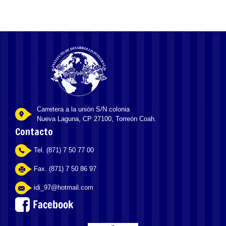
Carretera a la unión S/N colonia
Nueva Laguna, CP 27100, Torreón Coah.
Contacto
Tel. (871) 7 50 77 00
Fax. (871) 7 50 86 97
idi_97@hotmail.com