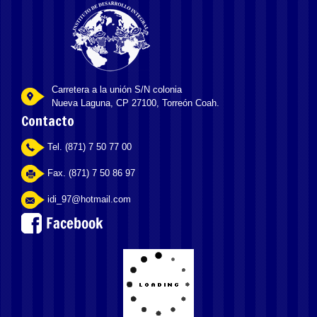
Carretera a la unión S/N colonia
Nueva Laguna, CP 27100, Torreón Coah.
Contacto
Tel. (871) 7 50 77 00
Fax. (871) 7 50 86 97
idi_97@hotmail.com