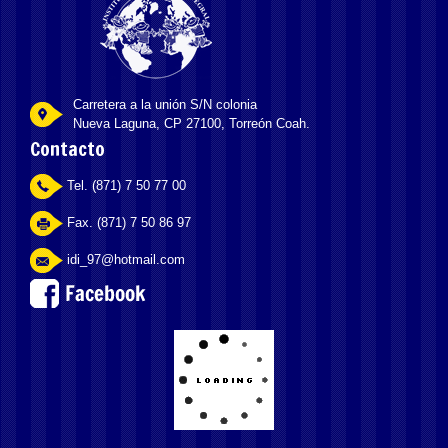
Carretera a la unión S/N colonia
Nueva Laguna, CP 27100, Torreón Coah.
Contacto
Tel. (871) 7 50 77 00
Fax. (871) 7 50 86 97
idi_97@hotmail.com