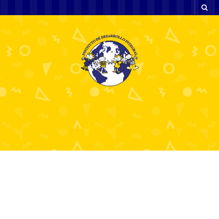
Stratégies Gagnantes
pour Utiliser un Bonus