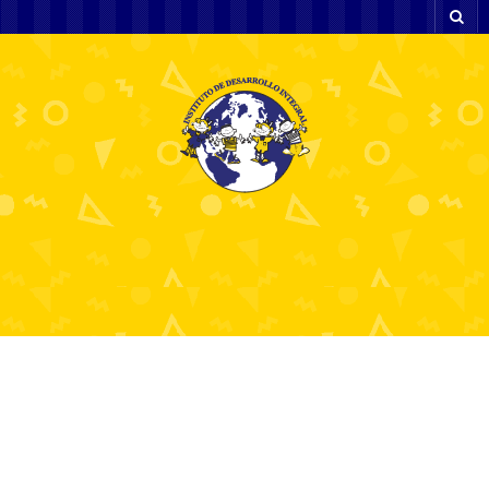
Pow Bet
Casino_Powbet_Reviews