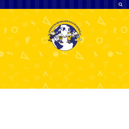
Exploring Non-Gamstop
Casinos Freedom and