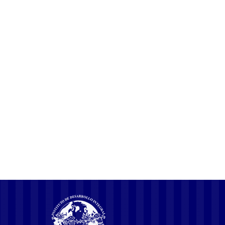
z Głosem i
Senstytelnością
17 marzo, 2026
Czy Twoja Głos jest Słaby? Insulevel Cena – Odkryj Rozwiązanie!