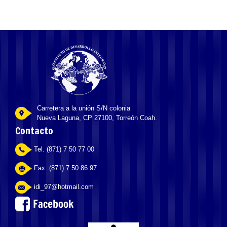
Carretera a la unión S/N colonia
Nueva Laguna, CP 27100, Torreón Coah.
Contacto
Tel. (871) 7 50 77 00
Fax. (871) 7 50 86 97
idi_97@hotmail.com