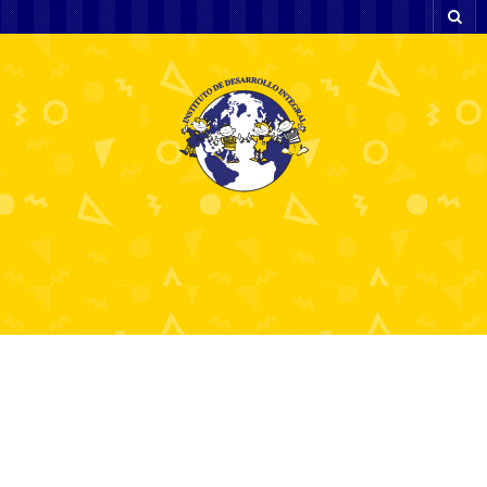
Descubre los mejores
tragamonedas online