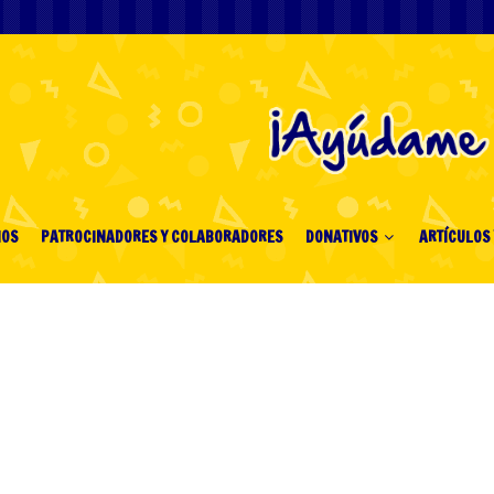
IOS
PATROCINADORES Y COLABORADORES
DONATIVOS
ARTÍCULOS 
citement of Casino