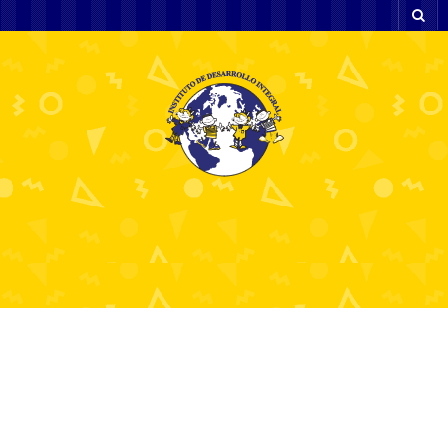
Pin Up APK İndir: İdman
Bahislərində Qələbənin