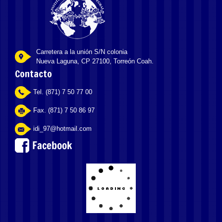
Carretera a la unión S/N colonia
Nueva Laguna, CP 27100, Torreón Coah.
Contacto
Tel. (871) 7 50 77 00
Fax. (871) 7 50 86 97
idi_97@hotmail.com