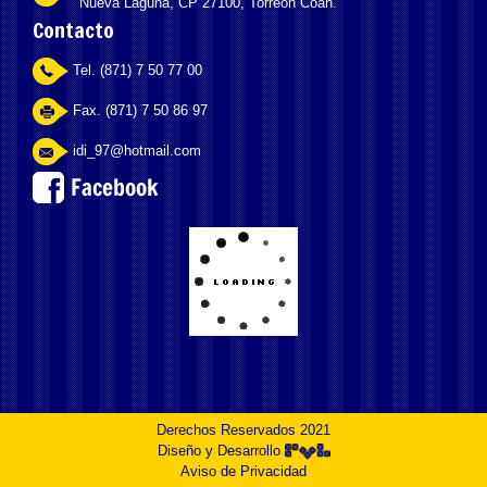
Nueva Laguna, CP 27100, Torreón Coah.
Contacto
Tel. (871) 7 50 77 00
Fax. (871) 7 50 86 97
idi_97@hotmail.com
Derechos Reservados 2021
Diseño y Desarrollo
Aviso de Privacidad