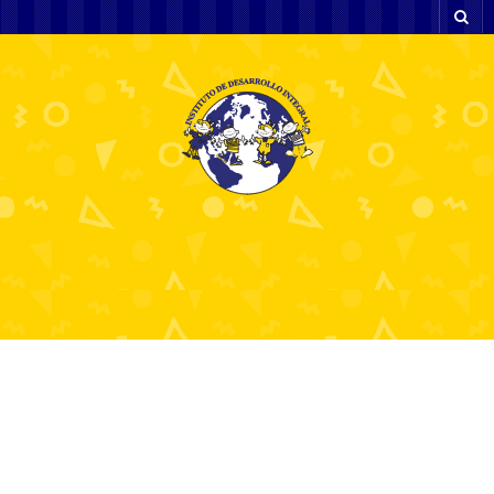
Society, Relationships
Ocena kasyn online z