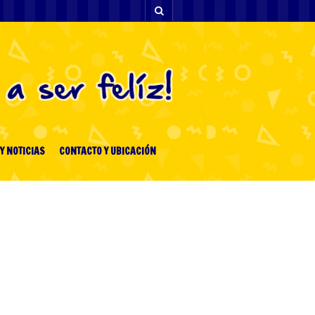
Y NOTICIAS
CONTACTO Y UBICACIÓN
[facebook-feed-list]