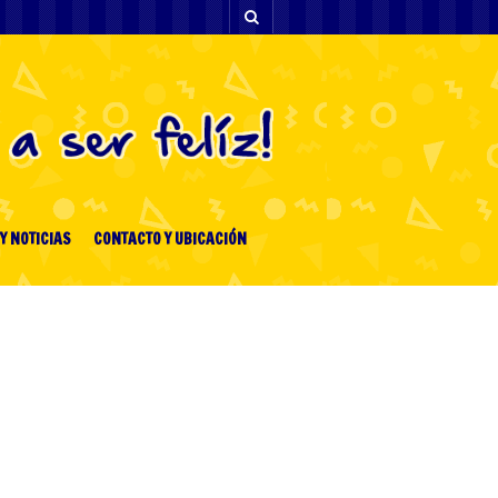
Y NOTICIAS
CONTACTO Y UBICACIÓN
[facebook-feed-list]