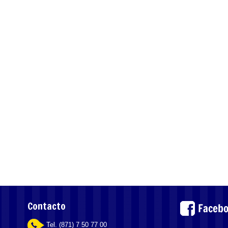
ide til Gratis Spil Hvis du er en fan af online casinoer, har du
ee spins uden indbetaling https://www.liselejehavn.dk/. Dette er
en at det koster dig en krone. I denne artikel
Contacto
Tel. (871) 7 50 77 00