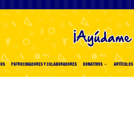
IOS
PATROCINADORES Y COLABORADORES
DONATIVOS
ARTÍCULOS 
 Udenlandske Casinoer