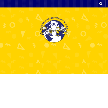
The Thrill of Live
Roulette An In-Depth