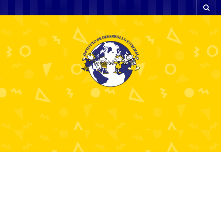
Beginner's Guide to
Gambling at Gamblezen