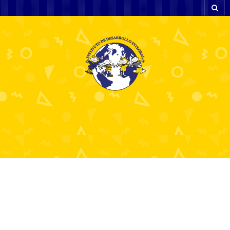
Plinko – Jak Grać_
Strategię i Wskazówki