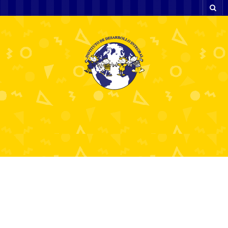
Betwinner Eng Yaxshi
O’yin Tajribasi