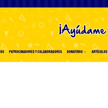
IOS
PATROCINADORES Y COLABORADORES
DONATIVOS
ARTÍCULOS 
landske Casinoer for