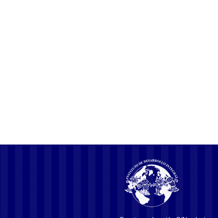
Udenlandske Casinoer Uden NemID: Hvad 
spilleoplevelse? udenlandske casinoer ud
for danskere, der ønsker at spille uden br
aspekter ved udenlandske casinoer, der i