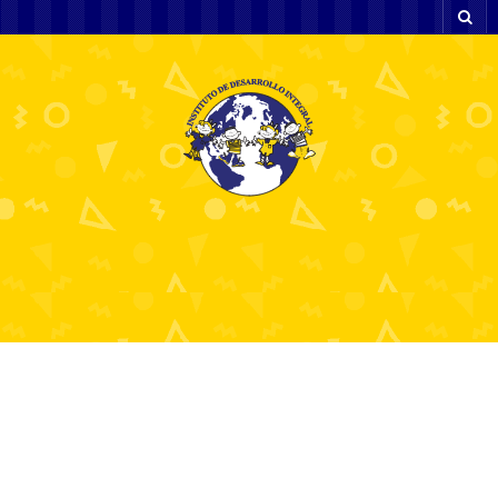
Oplev Spændingen ved
Swift Casino Din Guide