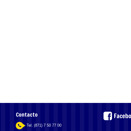
Contacto
Tel. (871) 7 50 77 00