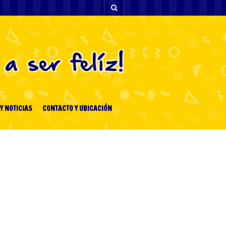
Y NOTICIAS
CONTACTO Y UBICACIÓN
[facebook-feed-list]