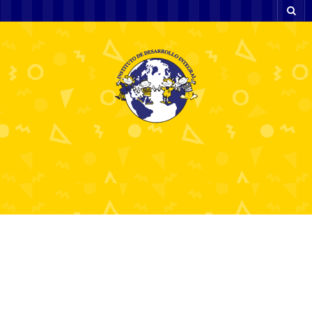
Archivos Mensuales: "
julio 2023
"
Казино Vavada