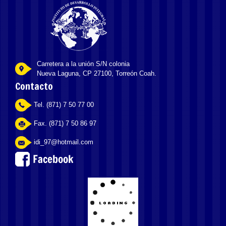
Carretera a la unión S/N colonia
Nueva Laguna, CP 27100, Torreón Coah.
Contacto
Tel. (871) 7 50 77 00
Fax. (871) 7 50 86 97
idi_97@hotmail.com