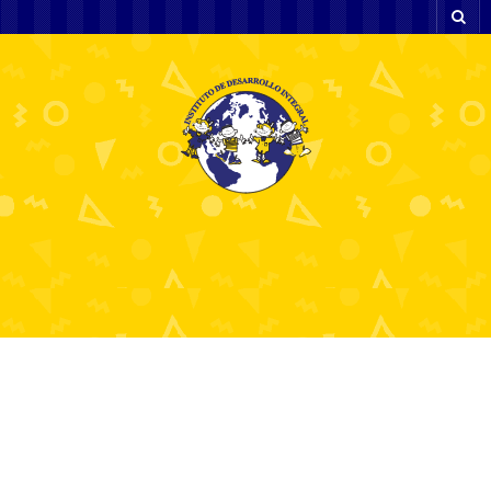
Putin exhibe la
cercanía con Xi y