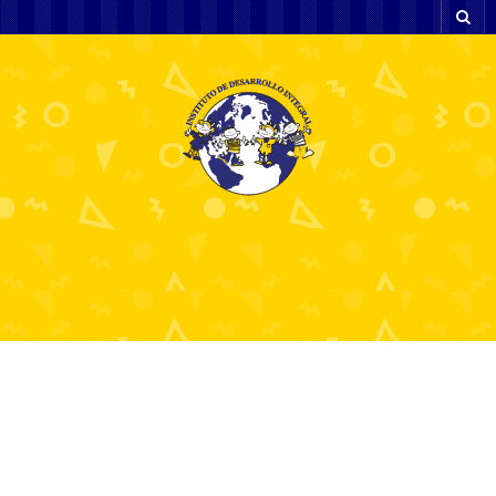
обзор покер-рума,
как скачать клиент