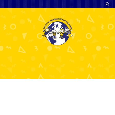
Danske Online Casino
Uden RoFus Find Det