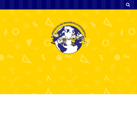
Bedste Live Casino
Oplev Spænding og