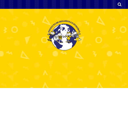
While we enter into
periome opause and