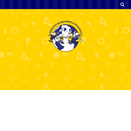
Online Casino Utan
Svensk Licens – En