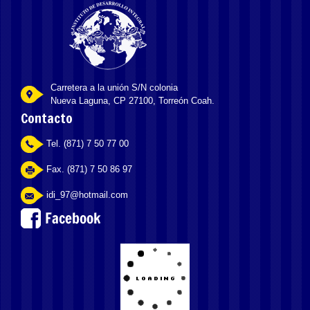
Carretera a la unión S/N colonia
Nueva Laguna, CP 27100, Torreón Coah.
Contacto
Tel. (871) 7 50 77 00
Fax. (871) 7 50 86 97
idi_97@hotmail.com