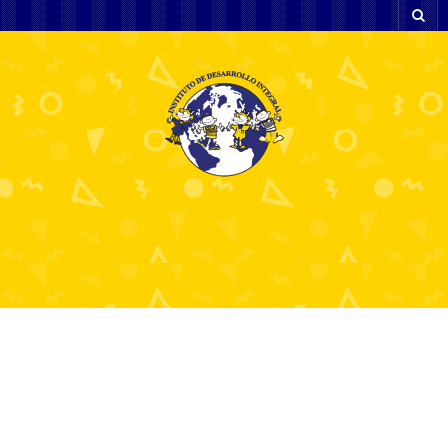
The Swingin´ Hermlins,
Globe Berlin Theater