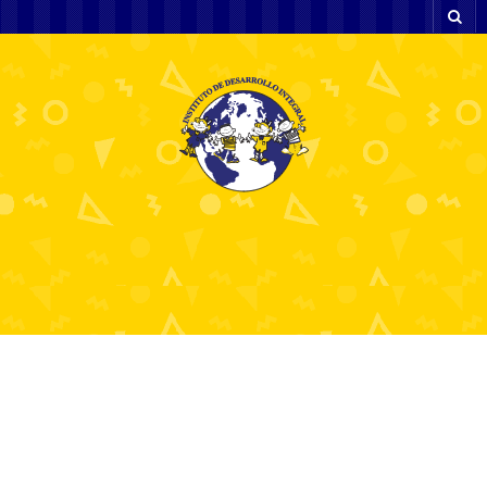
Spil uden dansk licens
Hvad du skal vide