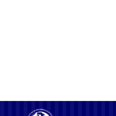
og Samfundet
4 mayo, 2026
Rufus er mere end bare et navn; det repræsenterer en samlet
oplevelse af livets udfordringer, de sociale strukturer, vi bevæger
os igennem, og de personlige kampe, vi står overfor. Oplevelsen
‘uden om Rufus’ interesserer sig for alt det, der sker omkring og
uden for denne figur. For dem, der ønsker at dykke dybere ned i