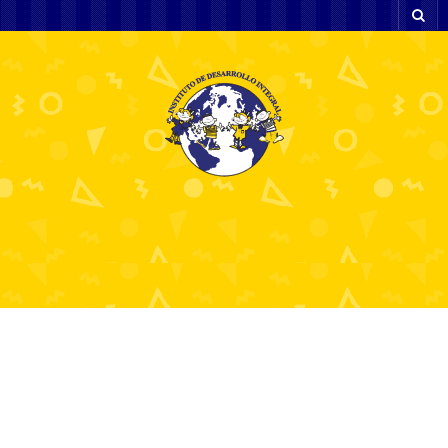
Säkra
betalningsmetoder på