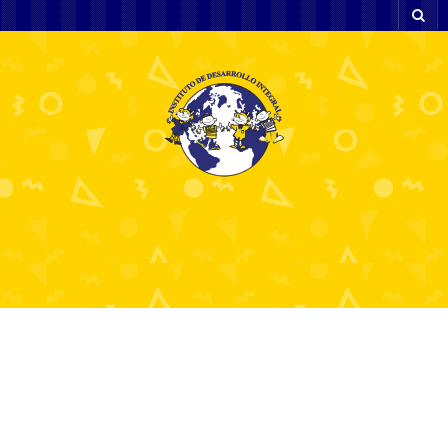
Galopprennsport
Kostenloser