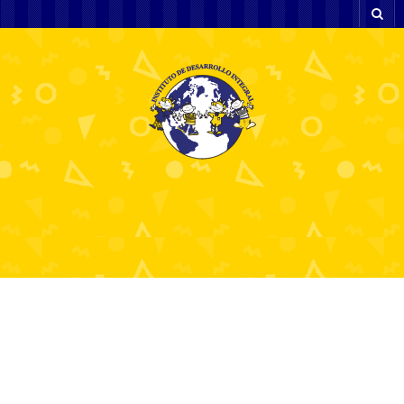
Guía Completa de
Casinos Online en Chile