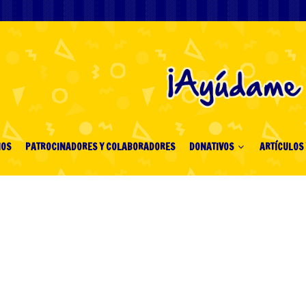
IOS
PATROCINADORES Y COLABORADORES
DONATIVOS
ARTÍCULOS 
enero 2025
"
 Up against All Chance