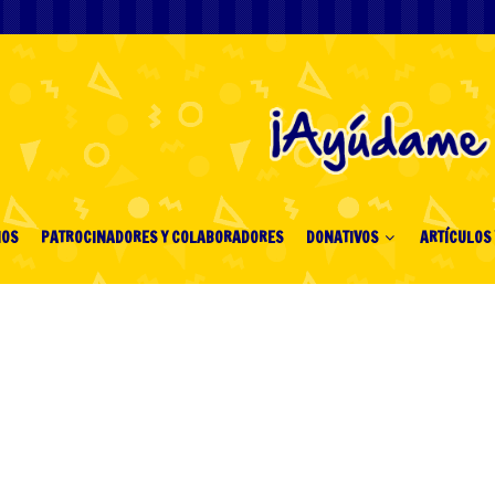
IOS
PATROCINADORES Y COLABORADORES
DONATIVOS
ARTÍCULOS 
com_Beef_casino_roast_