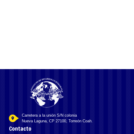
Bu platform, her zaman Casibom gÃ¼ncellemesi sayesinde eriÅilebilir ve
yÃ¼ksek kazanÃ§lÄ± oyunlarÄ±yla oyuncularÄ±na benzersiz bir deneyim
sunuyor. Casibom Casino
https://casibomgiris.cloud/
, slot makineleri, canlÄ±
krupiyeli oyunlar ve bÃ¼yÃ¼k jackpot fÄ±rsatlarÄ±yla her oyuncunun
beklentilerini karÅÄ±lÄ±yor. Mobil uyumlu yapÄ±sÄ± sayesinde yÃ¼ksek
oranlÄ± bonuslardan yararlanabilir ve dilediÄiniz her yerden oyun
oynayabilirsiniz. Casibom Casino Turkey, gÃ¼venli Ã¶deme yÃ¶ntemleriyle
hÄ±zlÄ± para Ã§ekme seÃ§enekleriyle paranÄ±zÄ± hemen almanÄ±zÄ±
saÄlar!
E
n
t
d
e
c
Carretera a la unión S/N colonia
k
Nueva Laguna, CP 27100, Torreón Coah.
Contacto
e