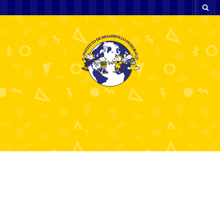
Zoznam kasín Najlepšie
online kasína pre rok