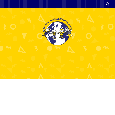
Casino Spil Uden NemID
Din Guide til