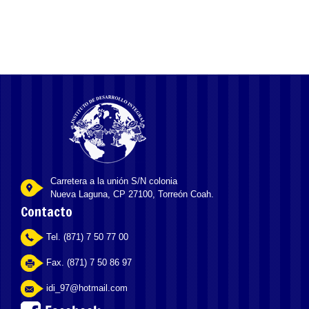
Carretera a la unión S/N colonia
Nueva Laguna, CP 27100, Torreón Coah.
Contacto
Tel. (871) 7 50 77 00
Fax. (871) 7 50 86 97
idi_97@hotmail.com