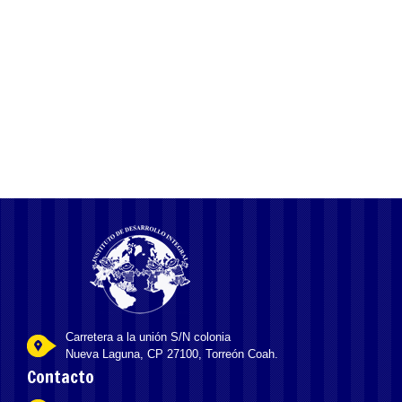
1
2
3
»
Carretera a la unión S/N colonia
Nueva Laguna, CP 27100, Torreón Coah.
Contacto