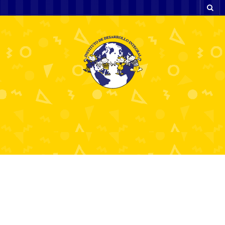
The Impact of Casinos
on Real Estate Values