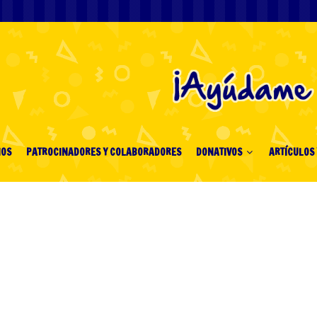
IOS
PATROCINADORES Y COLABORADORES
DONATIVOS
ARTÍCULOS 
FUS – Få 25 Euro i