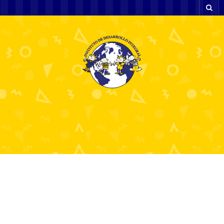
Richy Reels Casino & Sportsbook Your
Ultimate Gaming Destination
1543920926