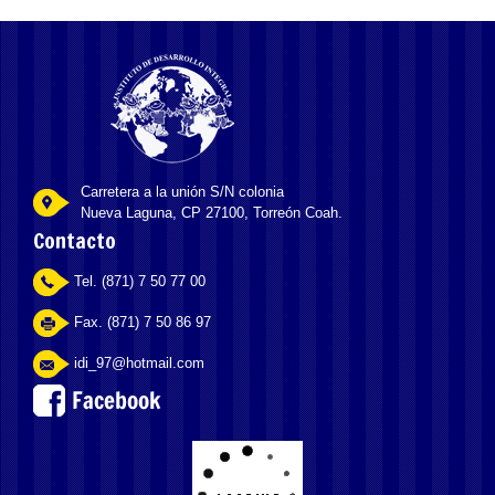
Carretera a la unión S/N colonia
Nueva Laguna, CP 27100, Torreón Coah.
Contacto
Tel. (871) 7 50 77 00
Fax. (871) 7 50 86 97
idi_97@hotmail.com